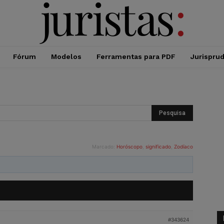
Fórum
Modelos
Ferramentas para PDF
Jurispru
Marcado:
Horóscopo
,
significado
,
Zodíaco
#343624