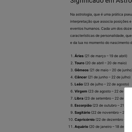
Significado em Astro
Na astrologia, que é uma prática pseu
interpretação que associa posições 
eventos humanos. Cada um dos doze 
características de personalidade, qu
e da lua no momento do nascimento d
Áries
(21 de março – 19 de abril)
Touro
(20 de abril – 20 de maio)
Gêmeos
(21 de maio – 20 de junho
Câncer
(21 de junho – 22 de julho)
Leão
(23 de julho – 22 de agosto)
Virgem
(23 de agosto – 22 de set
Libra
(23 de setembro – 22 de outu
Escorpião
(23 de outubro – 21 de 
Sagitário
(22 de novembro – 21 de
Capricórnio
(22 de dezembro – 19 d
Aquário
(20 de janeiro – 18 de feve