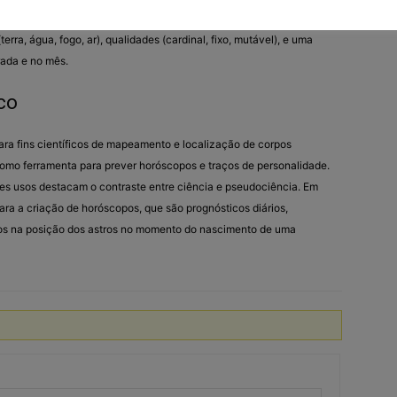
rço)
rra, água, fogo, ar), qualidades (cardinal, fixo, mutável), e uma
ada e no mês.
co
ra fins científicos de mapeamento e localização de corpos
 como ferramenta para prever horóscopos e traços de personalidade.
es usos destacam o contraste entre ciência e pseudociência. Em
ara a criação de horóscopos, que são prognósticos diários,
os na posição dos astros no momento do nascimento de uma