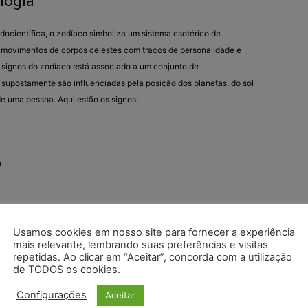
logia
docientífica, o zodíaco simboliza um sistema esotérico de
e movimentos de corpos celestes com traços de personalidade e
signos do zodíaco está associado a um conjunto de
e supostamente são influenciadas pela posição dos planetas, do sol
e uma pessoa. Aqui estão os signos:
)
embro)
bro)
Usamos cookies em nosso site para fornecer a experiência
mais relevante, lembrando suas preferências e visitas
novembro)
repetidas. Ao clicar em “Aceitar”, concorda com a utilização
 dezembro)
de TODOS os cookies.
e janeiro)
Configurações
Aceitar
reiro)