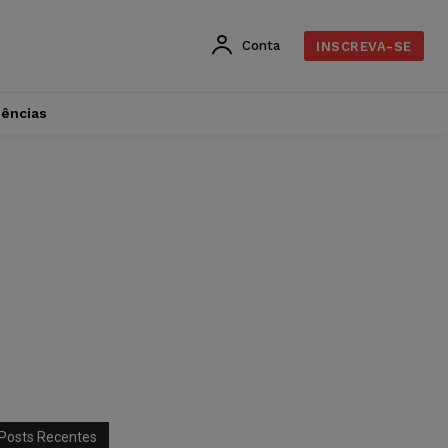
Conta
INSCREVA-SE
dências
Posts Recentes