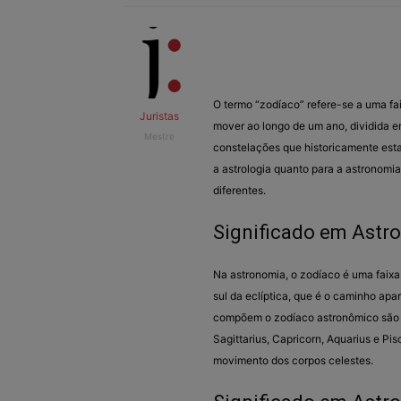
O termo “zodíaco” refere-se a uma fai
Juristas
mover ao longo de um ano, dividida e
Mestre
constelações que historicamente esta
a astrologia quanto para a astronomi
diferentes.
Significado em Astr
Na astronomia, o zodíaco é uma faixa 
sul da eclíptica, que é o caminho ap
compõem o zodíaco astronômico são Ari
Sagittarius, Capricorn, Aquarius e P
movimento dos corpos celestes.