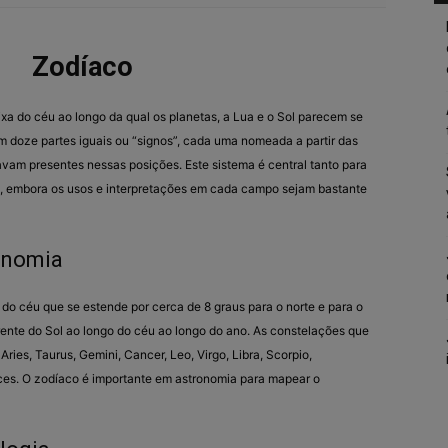
Zodíaco
xa do céu ao longo da qual os planetas, a Lua e o Sol parecem se
m doze partes iguais ou “signos”, cada uma nomeada a partir das
vam presentes nessas posições. Este sistema é central tanto para
a, embora os usos e interpretações em cada campo sejam bastante
onomia
do céu que se estende por cerca de 8 graus para o norte e para o
arente do Sol ao longo do céu ao longo do ano. As constelações que
es, Taurus, Gemini, Cancer, Leo, Virgo, Libra, Scorpio,
isces. O zodíaco é importante em astronomia para mapear o