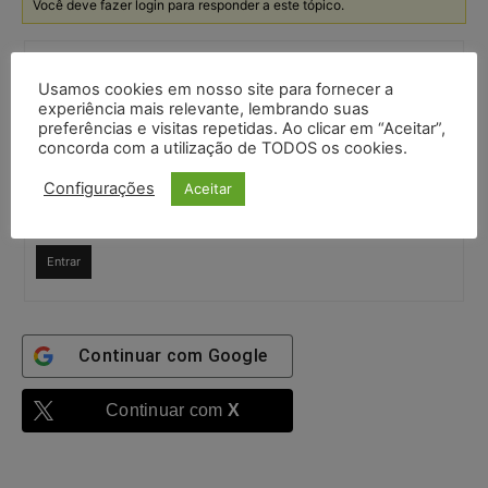
Você deve fazer login para responder a este tópico.
Nome de usuário:
Usamos cookies em nosso site para fornecer a
experiência mais relevante, lembrando suas
preferências e visitas repetidas. Ao clicar em “Aceitar”,
Senha:
concorda com a utilização de TODOS os cookies.
Configurações
Aceitar
Mantenha-me
autenticado
Entrar
Continuar com
Google
Continuar com
X