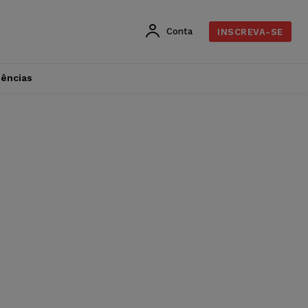
Conta
INSCREVA-SE
dências