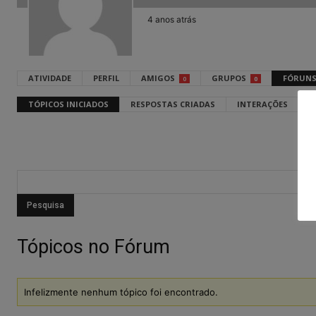
4 anos atrás
ATIVIDADE
PERFIL
AMIGOS
GRUPOS
FÓRUN
0
0
TÓPICOS INICIADOS
RESPOSTAS CRIADAS
INTERAÇÕES
F
Tópicos no Fórum
Infelizmente nenhum tópico foi encontrado.