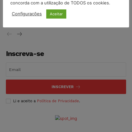
concorda com a utilização de TODOS os cookies.
Justiça do Trabalho mantém justa causa de empregado que
vendia canetas emagrecedoras no local de trabalho
Configurações
Aceitar
NOTÍCIAS
07/08/2026
Inscreva-se
INSCREVER
Li e aceito a
Política de Privacidade
.