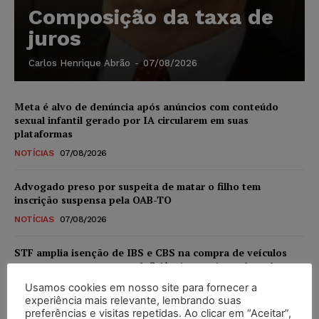
Composição da taxa de
juros
Carlos Henrique Abrão
-
07/08/2026
Meta é alvo de denúncia após anúncios com conteúdo
sexual infantil gerado por IA circularem em suas
plataformas
NOTÍCIAS
07/08/2026
Advogado preso por suspeita de matar o filho tem
inscrição suspensa pela OAB-TO
NOTÍCIAS
07/08/2026
STF amplia isenção de IBS e CBS na compra de veículos
novos para pessoas com deficiência e autistas de todos os
níveis
Usamos cookies em nosso site para fornecer a
experiência mais relevante, lembrando suas
DIREITO TRIBUTÁRIO
07/08/2026
preferências e visitas repetidas. Ao clicar em “Aceitar”,