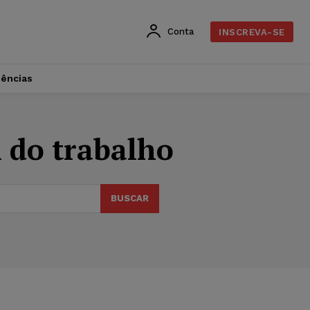
Conta
INSCREVA-SE
dências
l do trabalho
BUSCAR