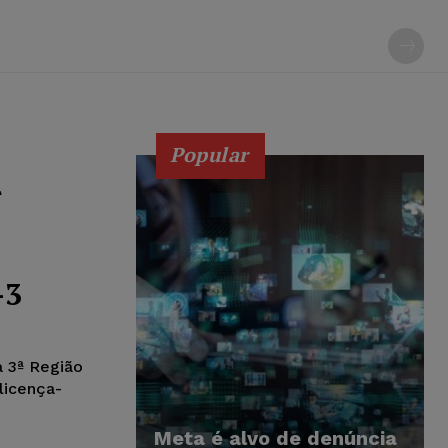
Popular
r
-3
a 3ª Região
licença-
Meta é alvo de denúncia