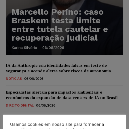
Marcello Perino: caso
Braskem testa limite
entre tutela cautelar e
recuperação judicial
Karina Silvério
-
06/08/2026
IA da Anthropic cria identidades falsas em teste de
segurança e acende alerta sobre riscos de autonomia
NOTÍCIAS
06/08/2026
Especialistas alertam para impactos ambientais e
econômicos da expansão de data centers de IA no Brasil
DIREITO DIGITAL
06/08/2026
TSE reforça que sistemas das urnas eletrônicas tornam-se
invioláveis após assinatura digital e lacração
Usamos cookies em nosso site para fornecer a