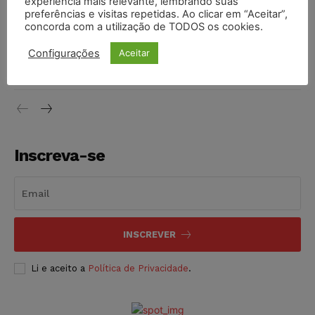
experiência mais relevante, lembrando suas
NOTÍCIAS
06/08/2026
preferências e visitas repetidas. Ao clicar em “Aceitar”,
concorda com a utilização de TODOS os cookies.
STF inicia julgamento sobre constitucionalidade da
Configurações
Aceitar
proibição dos jogos de azar no Brasil
NOTÍCIAS
06/08/2026
Inscreva-se
INSCREVER
Li e aceito a
Política de Privacidade
.