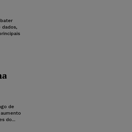
ebater
e dados,
rincipais
ma
o aumento
s do...