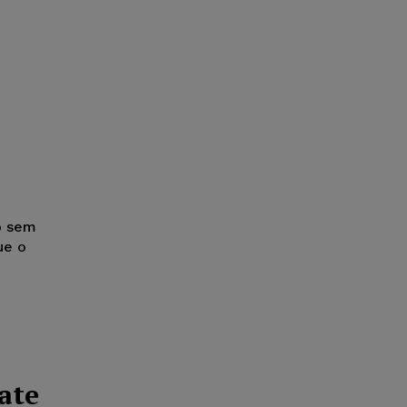
o sem
ue o
ate