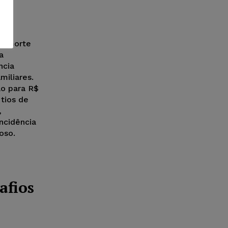
da
de morte
a
ncia
miliares.
ão para R$
 tios de
,
ncidência
oso.
afios