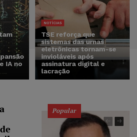
NOTÍCIAS
rtam
TSE reforça que
sistemas das urnas
eletrônicas tornam-se
xpansão
invioláveis após
e IA no
assinatura digital e
lacração
ra
Popular
 de