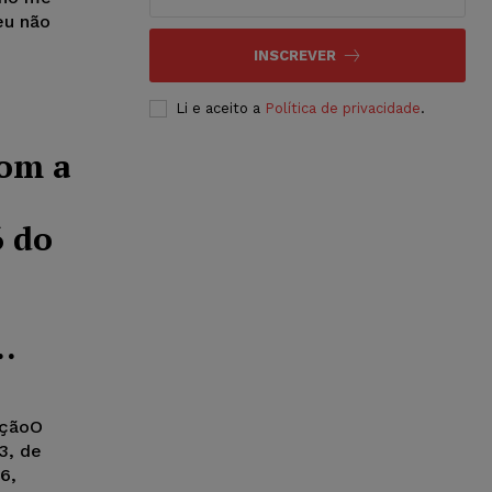
eu não
INSCREVER
Li e aceito a
Política de privacidade
.
com a
6 do
..
uçãoO
3, de
6,