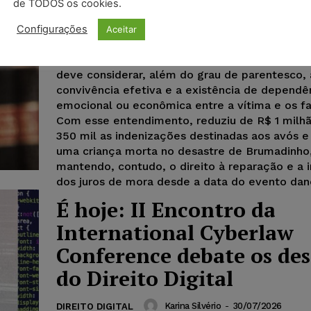
de TODOS os cookies.
Karina Silvério
-
31/07/2026
DIREITO CIVIL
Configurações
Aceitar
A Quarta Turma do STJ decidiu que a fixação 
indenização por dano moral reflexo em caso 
deve considerar, além do grau de parentesco, 
convivência efetiva e a existência de dependê
emocional ou econômica entre a vítima e os fa
Com esse entendimento, reduziu de R$ 1 milh
350 mil as indenizações destinadas aos avós e
uma criança morta no desastre de Brumadinho
mantendo, contudo, o direito à reparação e a i
dos juros de mora desde a data do evento dan
É hoje: II Encontro da
International Cyberlaw
Conference debate os des
do Direito Digital
Karina Silvério
-
30/07/2026
DIREITO DIGITAL