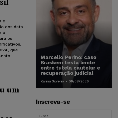
sil
a e
ão dos data
r o
ara os
ificativos.
2024, que
mento
Marcello Perino: caso
Braskem testa limite
entre tutela cautelar e
recuperação judicial
Karina Silvério
-
06/08/2026
ou um
Inscreva-se
nho me