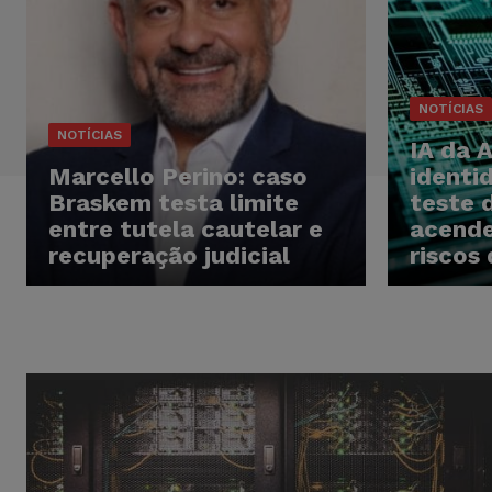
NOTÍCIAS
NOTÍCIAS
IA da 
Marcello Perino: caso
identi
Braskem testa limite
teste 
entre tutela cautelar e
acende
recuperação judicial
riscos