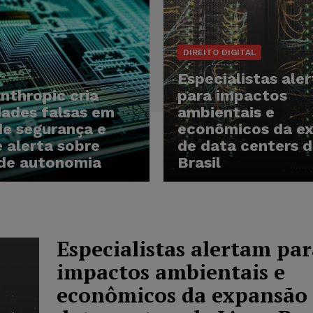
DIREITO DIGITAL
Especialistas ale
Anthropic cria
para impactos
dades falsas em
ambientais e
de segurança e
econômicos da e
 alerta sobre
de data centers d
 de autonomia
Brasil
Especialistas alertam pa
impactos ambientais e
econômicos da expansão