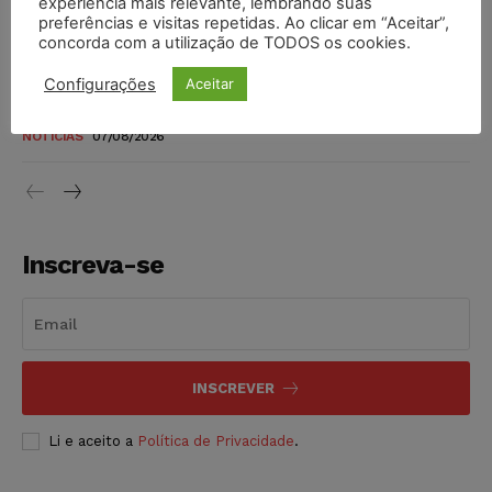
experiência mais relevante, lembrando suas
níveis
preferências e visitas repetidas. Ao clicar em “Aceitar”,
DIREITO TRIBUTÁRIO
07/08/2026
concorda com a utilização de TODOS os cookies.
Configurações
Aceitar
Justiça do Trabalho mantém justa causa de empregado que
vendia canetas emagrecedoras no local de trabalho
NOTÍCIAS
07/08/2026
Inscreva-se
INSCREVER
Li e aceito a
Política de Privacidade
.