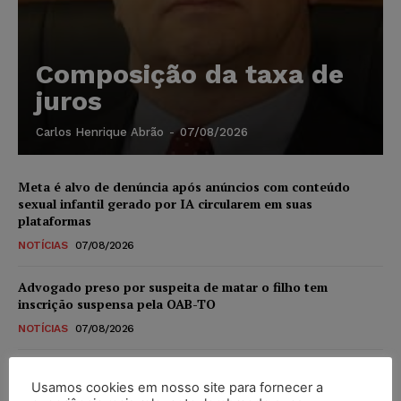
Composição da taxa de
juros
Carlos Henrique Abrão
-
07/08/2026
Meta é alvo de denúncia após anúncios com conteúdo
sexual infantil gerado por IA circularem em suas
plataformas
NOTÍCIAS
07/08/2026
Advogado preso por suspeita de matar o filho tem
inscrição suspensa pela OAB-TO
NOTÍCIAS
07/08/2026
STF amplia isenção de IBS e CBS na compra de veículos
novos para pessoas com deficiência e autistas de todos os
Usamos cookies em nosso site para fornecer a