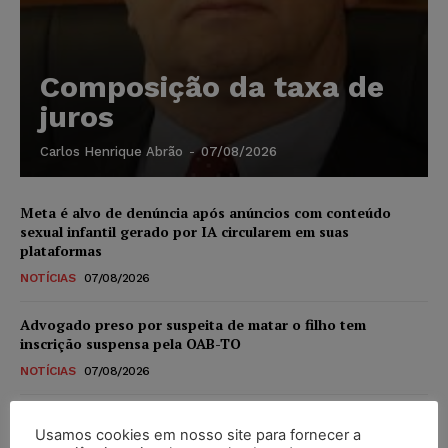
Composição da taxa de
juros
Carlos Henrique Abrão
-
07/08/2026
Meta é alvo de denúncia após anúncios com conteúdo
sexual infantil gerado por IA circularem em suas
plataformas
NOTÍCIAS
07/08/2026
Advogado preso por suspeita de matar o filho tem
inscrição suspensa pela OAB-TO
NOTÍCIAS
07/08/2026
STF amplia isenção de IBS e CBS na compra de veículos
Usamos cookies em nosso site para fornecer a
novos para pessoas com deficiência e autistas de todos os