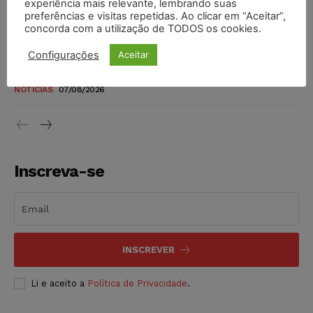
experiência mais relevante, lembrando suas
níveis
preferências e visitas repetidas. Ao clicar em “Aceitar”,
DIREITO TRIBUTÁRIO
07/08/2026
concorda com a utilização de TODOS os cookies.
Configurações
Aceitar
Justiça do Trabalho mantém justa causa de empregado que
vendia canetas emagrecedoras no local de trabalho
NOTÍCIAS
07/08/2026
Inscreva-se
INSCREVER
Li e aceito a
Política de Privacidade
.