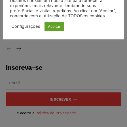
vendia canetas emagrecedoras no local de trabalho
Usamos cookies em nosso site para fornecer a
experiência mais relevante, lembrando suas
NOTÍCIAS
07/08/2026
preferências e visitas repetidas. Ao clicar em “Aceitar”,
concorda com a utilização de TODOS os cookies.
Justiça de SP decreta prisão de suspeito investigado na
Configurações
morte de advogado
Aceitar
NOTÍCIAS
07/08/2026
Inscreva-se
INSCREVER
Li e aceito a
Política de Privacidade
.