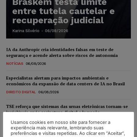
Braskem testa limite
entre tutela cautelar e
recuperação judicial
Karina Silvério
-
06/08/2026
IA da Anthropic cria identidades falsas em teste de
segurança e acende alerta sobre riscos de autonomia
NOTÍCIAS
06/08/2026
Especialistas alertam para impactos ambientais e
econômicos da expansão de data centers de IA no Brasil
DIREITO DIGITAL
06/08/2026
TSE reforça que sistemas das urnas eletrônicas tornam-se
invioláveis após assinatura digital e lacração
NOTÍCIAS
06/08/2026
Usamos cookies em nosso site para fornecer a
experiência mais relevante, lembrando suas
preferências e visitas repetidas. Ao clicar em “Aceitar”,
STF inicia julgamento sobre constitucionalidade da