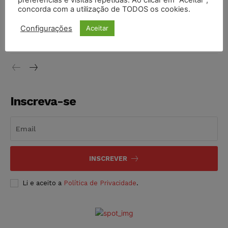
preferências e visitas repetidas. Ao clicar em “Aceitar”,
concorda com a utilização de TODOS os cookies.
Justiça do Trabalho mantém justa causa de empregado que
vendia canetas emagrecedoras no local de trabalho
Configurações
Aceitar
NOTÍCIAS
07/08/2026
Inscreva-se
INSCREVER
Li e aceito a
Política de Privacidade
.