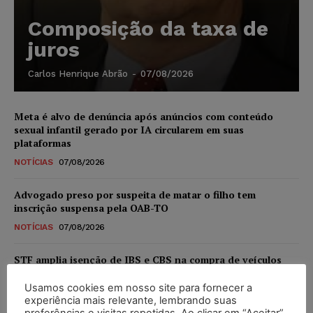
Composição da taxa de
juros
Carlos Henrique Abrão
-
07/08/2026
Meta é alvo de denúncia após anúncios com conteúdo
sexual infantil gerado por IA circularem em suas
plataformas
NOTÍCIAS
07/08/2026
Advogado preso por suspeita de matar o filho tem
inscrição suspensa pela OAB-TO
NOTÍCIAS
07/08/2026
STF amplia isenção de IBS e CBS na compra de veículos
novos para pessoas com deficiência e autistas de todos os
níveis
Usamos cookies em nosso site para fornecer a
experiência mais relevante, lembrando suas
DIREITO TRIBUTÁRIO
07/08/2026