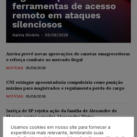
ferramentas de acesso
remoto em ataques
silenciosos
Karina Silvério
-
05/08/2026
Anvisa prevê novas aprovações de canetas emagrecedoras
e reforça combate ao mercado ilegal
NOTÍCIAS
05/08/2026
CNJ extingue aposentadoria compulsória como punição
máxima para magistrados e regulamenta perda do cargo
NOTÍCIAS
05/08/2026
Justiça de SP rejeita ação da família de Alexandre de
Moraes contra senador Alessandro Vieira
NOTÍCIAS
05/08/2026
Usamos cookies em nosso site para fornecer a
experiência mais relevante, lembrando suas