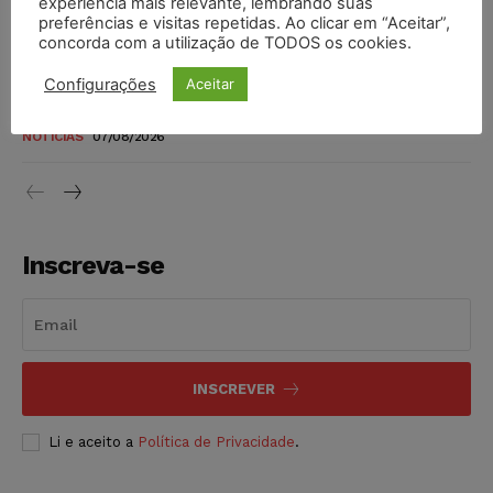
experiência mais relevante, lembrando suas
níveis
preferências e visitas repetidas. Ao clicar em “Aceitar”,
DIREITO TRIBUTÁRIO
07/08/2026
concorda com a utilização de TODOS os cookies.
Configurações
Aceitar
Justiça do Trabalho mantém justa causa de empregado que
vendia canetas emagrecedoras no local de trabalho
NOTÍCIAS
07/08/2026
Inscreva-se
INSCREVER
Li e aceito a
Política de Privacidade
.