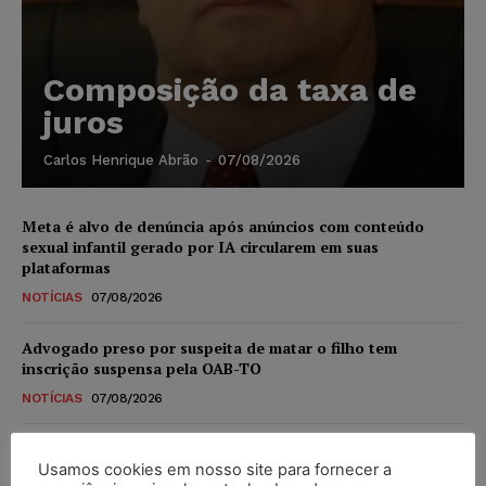
Composição da taxa de
juros
Carlos Henrique Abrão
-
07/08/2026
Meta é alvo de denúncia após anúncios com conteúdo
sexual infantil gerado por IA circularem em suas
plataformas
NOTÍCIAS
07/08/2026
Advogado preso por suspeita de matar o filho tem
inscrição suspensa pela OAB-TO
NOTÍCIAS
07/08/2026
STF amplia isenção de IBS e CBS na compra de veículos
novos para pessoas com deficiência e autistas de todos os
Usamos cookies em nosso site para fornecer a