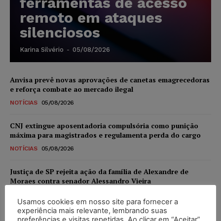
ferramentas de acesso
remoto em ataques
silenciosos
Karina Silvério
-
05/08/2026
Anvisa prevê novas aprovações de canetas emagrecedoras
e reforça combate ao mercado ilegal
NOTÍCIAS
05/08/2026
CNJ extingue aposentadoria compulsória como punição
máxima para magistrados e regulamenta perda do cargo
NOTÍCIAS
05/08/2026
Justiça de SP rejeita ação da família de Alexandre de
Moraes contra senador Alessandro Vieira
NOTÍCIAS
05/08/2026
Usamos cookies em nosso site para fornecer a
experiência mais relevante, lembrando suas
Conselho Nacional de Justiça determina afastamento da
preferências e visitas repetidas. Ao clicar em “Aceitar”,