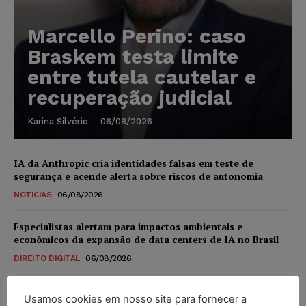
Marcello Perino: caso
Braskem testa limite
entre tutela cautelar e
recuperação judicial
Karina Silvério
-
06/08/2026
IA da Anthropic cria identidades falsas em teste de
segurança e acende alerta sobre riscos de autonomia
NOTÍCIAS
06/08/2026
Especialistas alertam para impactos ambientais e
econômicos da expansão de data centers de IA no Brasil
DIREITO DIGITAL
06/08/2026
TSE reforça que sistemas das urnas eletrônicas tornam-se
Usamos cookies em nosso site para fornecer a
invioláveis após assinatura digital e lacração