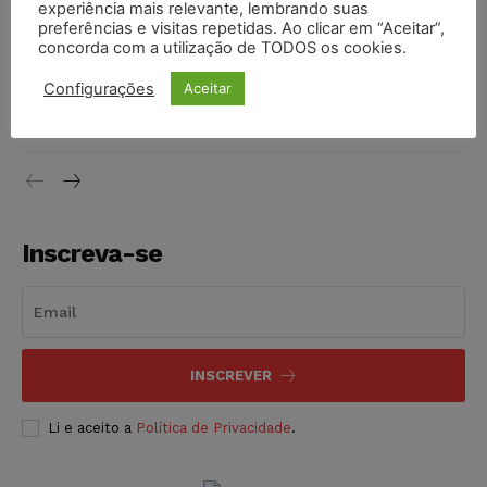
experiência mais relevante, lembrando suas
NOTÍCIAS
06/08/2026
preferências e visitas repetidas. Ao clicar em “Aceitar”,
concorda com a utilização de TODOS os cookies.
STF inicia julgamento sobre constitucionalidade da
Configurações
Aceitar
proibição dos jogos de azar no Brasil
NOTÍCIAS
06/08/2026
Inscreva-se
INSCREVER
Li e aceito a
Política de Privacidade
.