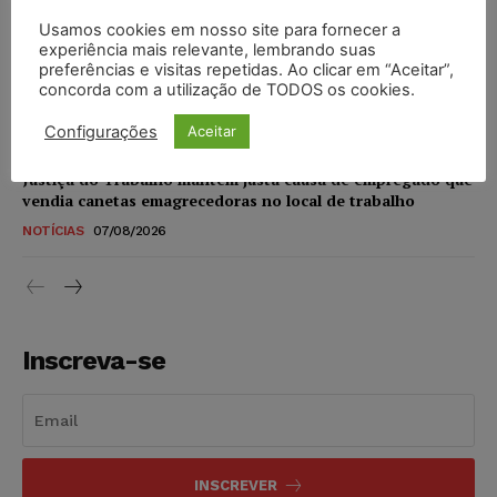
NOTÍCIAS
07/08/2026
Usamos cookies em nosso site para fornecer a
experiência mais relevante, lembrando suas
STF amplia isenção de IBS e CBS na compra de veículos
preferências e visitas repetidas. Ao clicar em “Aceitar”,
novos para pessoas com deficiência e autistas de todos os
concorda com a utilização de TODOS os cookies.
níveis
DIREITO TRIBUTÁRIO
07/08/2026
Configurações
Aceitar
Justiça do Trabalho mantém justa causa de empregado que
vendia canetas emagrecedoras no local de trabalho
NOTÍCIAS
07/08/2026
Inscreva-se
INSCREVER