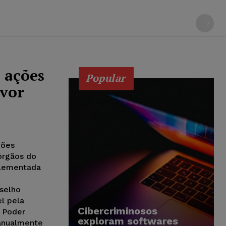
 ações
Popular
avor
ções
órgãos do
plementada
selho
l pela
Cibercriminosos
 Poder
exploram softwares
 anualmente