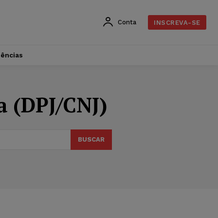
Conta
INSCREVA-SE
dências
a (DPJ/CNJ)
BUSCAR