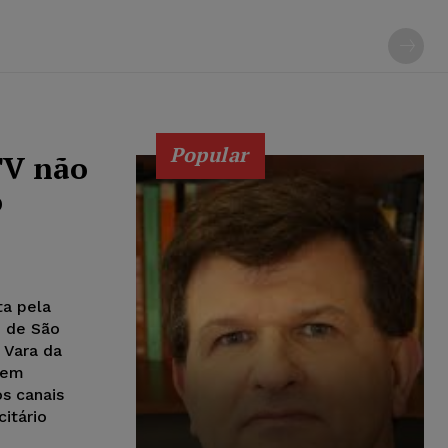
Popular
TV não
o
ta pela
o de São
 Vara da
a em
s canais
itário