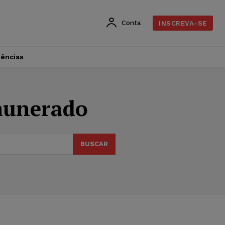
Conta
INSCREVA-SE
dências
emunerado
BUSCAR