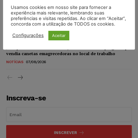
Usamos cookies em nosso site para fornecer a
experiência mais relevante, lembrando suas
STF amplia isenção de IBS e CBS na compra de veículos
preferências e visitas repetidas. Ao clicar em “Aceitar”,
novos para pessoas com deficiência e autistas de todos os
concorda com a utilização de TODOS os cookies.
níveis
DIREITO TRIBUTÁRIO
07/08/2026
Configurações
Aceitar
Justiça do Trabalho mantém justa causa de empregado que
vendia canetas emagrecedoras no local de trabalho
NOTÍCIAS
07/08/2026
Inscreva-se
INSCREVER