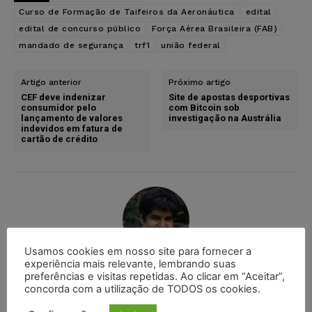
Curso de Formação de Taifeiros da Aeronáutica
edital
edital de concurso público
Força Aérea Brasileira (FAB)
mandado de segurança
trf1
união federal
Artigo anterior
Próximo artigo
CEF deve indenizar
Site de apostas desportivas
consumidor pelo
com Bitcoin sob
lançamento de valores
investigação na Austrália
indevidos em fatura de
cartão de crédito
Usamos cookies em nosso site para fornecer a
experiência mais relevante, lembrando suas
Wilson Furtado Roberto
preferências e visitas repetidas. Ao clicar em “Aceitar”,
concorda com a utilização de TODOS os cookies.
https://juristas.com.br/