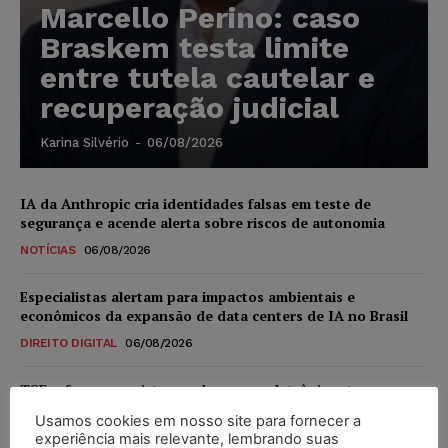
Marcello Perino: caso
Braskem testa limite
entre tutela cautelar e
recuperação judicial
Karina Silvério
-
06/08/2026
IA da Anthropic cria identidades falsas em teste de
segurança e acende alerta sobre riscos de autonomia
NOTÍCIAS
06/08/2026
Especialistas alertam para impactos ambientais e
econômicos da expansão de data centers de IA no Brasil
DIREITO DIGITAL
06/08/2026
TSE reforça que sistemas das urnas eletrônicas tornam-se
invioláveis após assinatura digital e lacração
Usamos cookies em nosso site para fornecer a
NOTÍCIAS
06/08/2026
experiência mais relevante, lembrando suas