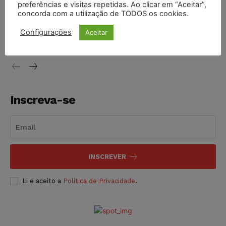
preferências e visitas repetidas. Ao clicar em “Aceitar”,
concorda com a utilização de TODOS os cookies.
STF inicia julgamento sobre constitucionalidade da
proibição dos jogos de azar no Brasil
Configurações
Aceitar
NOTÍCIAS
06/08/2026
Inscreva-se
INSCREVER
Li e aceito a
Política de Privacidade
.