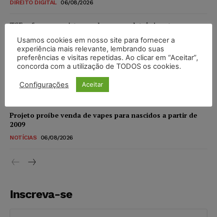
DIREITO DIGITAL
06/08/2026
TSE reforça que sistemas das urnas eletrônicas tornam-se
invioláveis após assinatura digital e lacração
Usamos cookies em nosso site para fornecer a
NOTÍCIAS
06/08/2026
experiência mais relevante, lembrando suas
preferências e visitas repetidas. Ao clicar em “Aceitar”,
concorda com a utilização de TODOS os cookies.
STF inicia julgamento sobre constitucionalidade da
proibição dos jogos de azar no Brasil
Configurações
Aceitar
NOTÍCIAS
06/08/2026
Projeto proíbe venda de vapes para nascidos a partir de
2009
NOTÍCIAS
06/08/2026
Inscreva-se