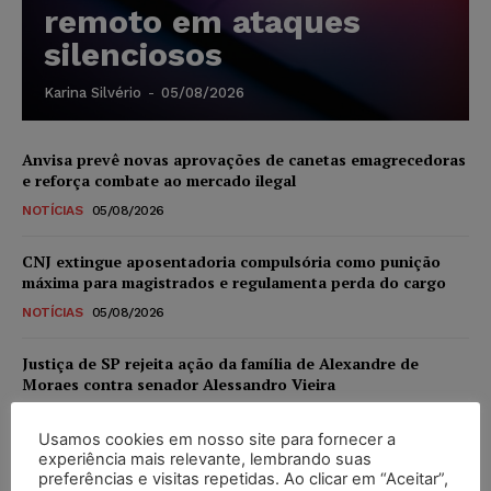
remoto em ataques
silenciosos
Karina Silvério
-
05/08/2026
Anvisa prevê novas aprovações de canetas emagrecedoras
e reforça combate ao mercado ilegal
NOTÍCIAS
05/08/2026
CNJ extingue aposentadoria compulsória como punição
máxima para magistrados e regulamenta perda do cargo
NOTÍCIAS
05/08/2026
Justiça de SP rejeita ação da família de Alexandre de
Moraes contra senador Alessandro Vieira
NOTÍCIAS
05/08/2026
Usamos cookies em nosso site para fornecer a
experiência mais relevante, lembrando suas
Conselho Nacional de Justiça determina afastamento da
preferências e visitas repetidas. Ao clicar em “Aceitar”,
juíza Gabriela Hardt por dois anos