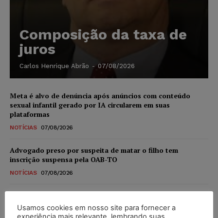
Composição da taxa de
juros
Carlos Henrique Abrão
-
07/08/2026
Meta é alvo de denúncia após anúncios com conteúdo
sexual infantil gerado por IA circularem em suas
plataformas
NOTÍCIAS
07/08/2026
Advogado preso por suspeita de matar o filho tem
inscrição suspensa pela OAB-TO
NOTÍCIAS
07/08/2026
STF amplia isenção de IBS e CBS na compra de veículos
novos para pessoas com deficiência e autistas de todos os
Usamos cookies em nosso site para fornecer a
níveis
experiência mais relevante, lembrando suas