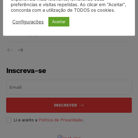
preferências e visitas repetidas. Ao clicar em “Aceitar”,
DIREITO TRIBUTÁRIO
07/08/2026
concorda com a utilização de TODOS os cookies.
Justiça do Trabalho mantém justa causa de empregado que
Configurações
Aceitar
vendia canetas emagrecedoras no local de trabalho
NOTÍCIAS
07/08/2026
Inscreva-se
INSCREVER
Li e aceito a
Política de Privacidade
.