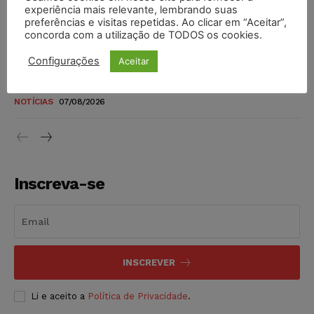
novos para pessoas com deficiência e autistas de todos os
experiência mais relevante, lembrando suas
níveis
preferências e visitas repetidas. Ao clicar em “Aceitar”,
concorda com a utilização de TODOS os cookies.
DIREITO TRIBUTÁRIO
07/08/2026
Configurações
Aceitar
Justiça do Trabalho mantém justa causa de empregado que
vendia canetas emagrecedoras no local de trabalho
NOTÍCIAS
07/08/2026
Inscreva-se
INSCREVER
Li e aceito a
Política de Privacidade
.