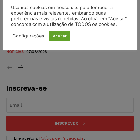
Usamos cookies em nosso site para fornecer a
Justiça do Trabalho mantém justa causa de empregado que
experiência mais relevante, lembrando suas
vendia canetas emagrecedoras no local de trabalho
preferências e visitas repetidas. Ao clicar em “Aceitar”,
NOTÍCIAS
07/08/2026
concorda com a utilização de TODOS os cookies.
Configurações
Aceitar
Justiça de SP decreta prisão de suspeito investigado na
morte de advogado
NOTÍCIAS
07/08/2026
Inscreva-se
INSCREVER
Li e aceito a
Política de Privacidade
.