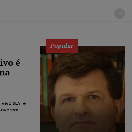
Popular
ivo é
ena
 Vivo S.A. e
emoverem