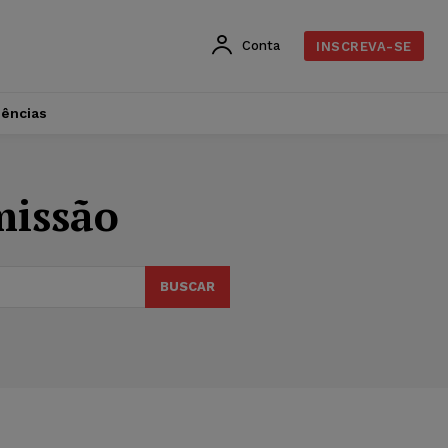
Conta
INSCREVA-SE
dências
missão
BUSCAR