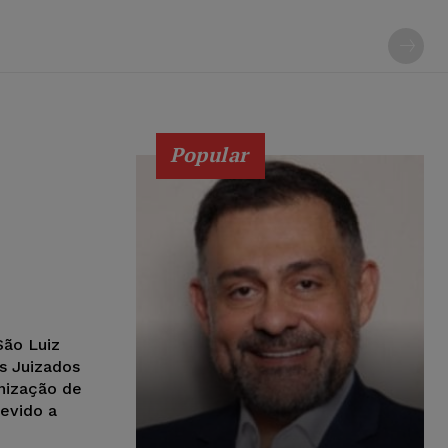
Popular
São Luiz
s Juizados
enização de
devido a