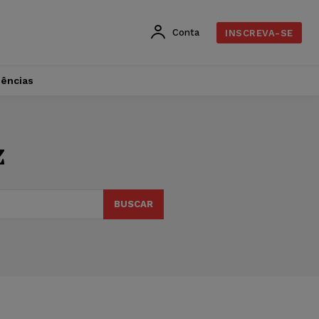
Conta
INSCREVA-SE
dências
z
BUSCAR