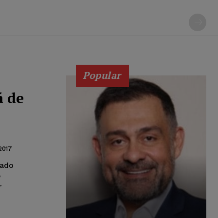
Popular
á de
2017
vado
e
r