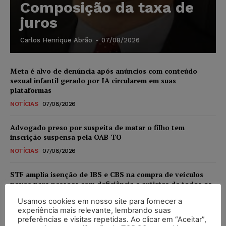
Composição da taxa de
juros
Carlos Henrique Abrão
-
07/08/2026
Meta é alvo de denúncia após anúncios com conteúdo
sexual infantil gerado por IA circularem em suas
plataformas
NOTÍCIAS
07/08/2026
Advogado preso por suspeita de matar o filho tem
inscrição suspensa pela OAB-TO
NOTÍCIAS
07/08/2026
STF amplia isenção de IBS e CBS na compra de veículos
novos para pessoas com deficiência e autistas de todos os
níveis
Usamos cookies em nosso site para fornecer a
DIREITO TRIBUTÁRIO
07/08/2026
experiência mais relevante, lembrando suas
preferências e visitas repetidas. Ao clicar em “Aceitar”,