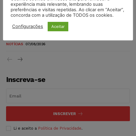
novos para pessoas com deficiência e autistas de todos os
experiência mais relevante, lembrando suas
níveis
preferências e visitas repetidas. Ao clicar em “Aceitar”,
concorda com a utilização de TODOS os cookies.
DIREITO TRIBUTÁRIO
07/08/2026
Configurações
Aceitar
Justiça do Trabalho mantém justa causa de empregado que
vendia canetas emagrecedoras no local de trabalho
NOTÍCIAS
07/08/2026
Inscreva-se
INSCREVER
Li e aceito a
Política de Privacidade
.