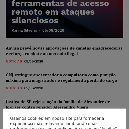
ferramentas de acesso
remoto em ataques
silenciosos
Karina Silvério
-
05/08/2026
Anvisa prevê novas aprovações de canetas emagrecedoras
e reforça combate ao mercado ilegal
NOTÍCIAS
05/08/2026
CNJ extingue aposentadoria compulsória como punição
máxima para magistrados e regulamenta perda do cargo
NOTÍCIAS
05/08/2026
Justiça de SP rejeita ação da família de Alexandre de
Moraes contra senador Alessandro Vieira
NOTÍCIAS
05/08/2026
Usamos cookies em nosso site para fornecer a
experiência mais relevante, lembrando suas
Conselho Nacional de Justiça determina afastamento da
preferências e visitas repetidas. Ao clicar em “Aceitar”,