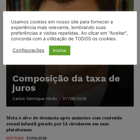
Usamos cookies em nosso site para fornecer a
experiência mais relevante, lembrando suas
preferências e visitas repetidas. Ao clicar em “Aceitar”,
concorda com a utilização de TODOS os cookies.
Configurações
Aceitar
Composição da taxa de
juros
Carlos Henrique Abrão
-
07/08/2026
Meta é alvo de denúncia após anúncios com conteúdo
sexual infantil gerado por IA circularem em suas
plataformas
NOTÍCIAS
07/08/2026