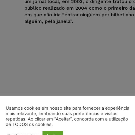
um jornal local, em 2003, o dirigente tratou o
público realizado em 2004 como o primeiro da
em que não iria “entrar ninguém por bilhetinho
alguém, pela janela”.
Usamos cookies em nosso site para fornecer a experiência
mais relevante, lembrando suas preferências e visitas
repetidas. Ao clicar em “Aceitar”, concorda com a utilização
de TODOS os cookies.