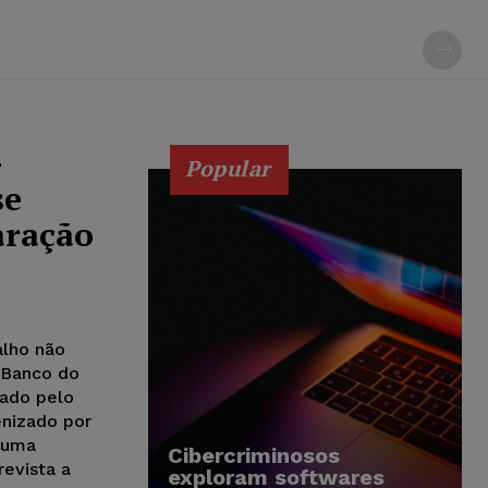
-
Popular
se
aração
alho não
 Banco do
rado pelo
enizado por
 uma
Cibercriminosos
evista a
exploram softwares