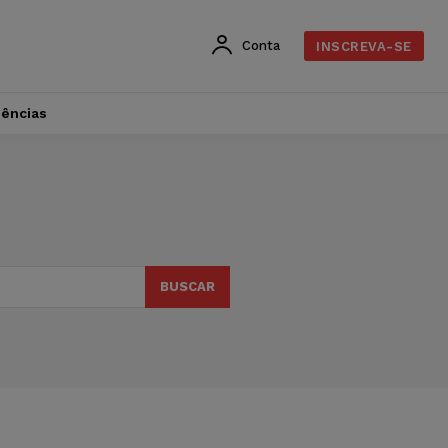
Conta
INSCREVA-SE
dências
BUSCAR