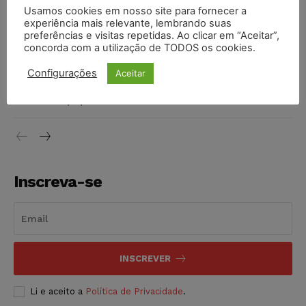
STF inicia julgamento sobre constitucionalidade da
Usamos cookies em nosso site para fornecer a
proibição dos jogos de azar no Brasil
experiência mais relevante, lembrando suas
preferências e visitas repetidas. Ao clicar em “Aceitar”,
NOTÍCIAS
06/08/2026
concorda com a utilização de TODOS os cookies.
Projeto proíbe venda de vapes para nascidos a partir de
Configurações
Aceitar
2009
NOTÍCIAS
06/08/2026
Inscreva-se
INSCREVER
Li e aceito a
Política de Privacidade
.