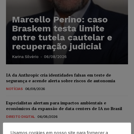
Marcello Perino: caso
Braskem testa limite
entre tutela cautelar e
recuperação judicial
Karina Silvério
-
06/08/2026
IA da Anthropic cria identidades falsas em teste de
segurança e acende alerta sobre riscos de autonomia
NOTÍCIAS
06/08/2026
Especialistas alertam para impactos ambientais e
econômicos da expansão de data centers de IA no Brasil
DIREITO DIGITAL
06/08/2026
TSE reforça que sistemas das urnas eletrônicas tornam-se
Usamos cookies em nosso site para fornecer a