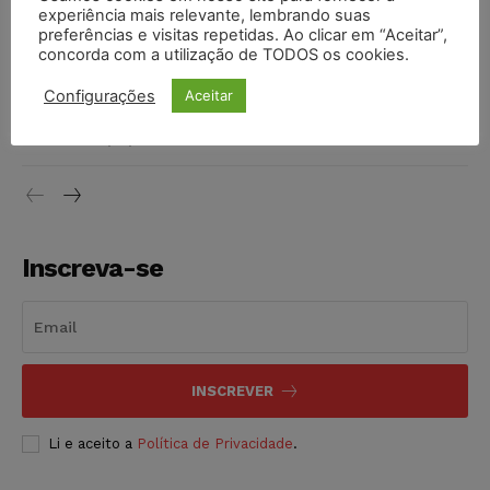
invioláveis após assinatura digital e lacração
experiência mais relevante, lembrando suas
preferências e visitas repetidas. Ao clicar em “Aceitar”,
NOTÍCIAS
06/08/2026
concorda com a utilização de TODOS os cookies.
STF inicia julgamento sobre constitucionalidade da
Configurações
Aceitar
proibição dos jogos de azar no Brasil
NOTÍCIAS
06/08/2026
Inscreva-se
INSCREVER
Li e aceito a
Política de Privacidade
.