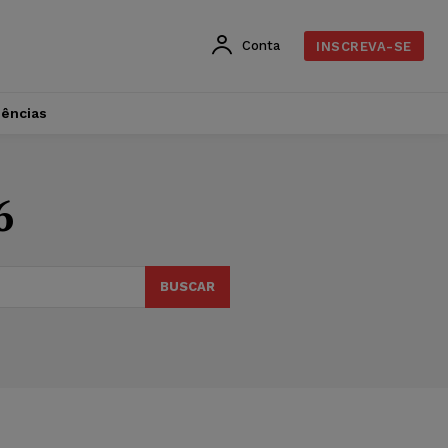
Conta
INSCREVA-SE
dências
6
BUSCAR