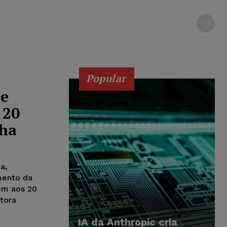
Popular
de
 20
nha
a,
amento da
em aos 20
itora
IA da Anthropic cria