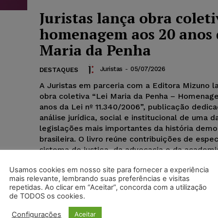
Juristas lança obra colet
homenagem aos 20 anos 
Maria da Penha
Juristas
-
05/07/2026
DESTAQUES
A Juristas em parceria com a Editora Mizuno l
obra coletiva “Lei Maria da Penha – Homenag
anos da Lei nº 11.340/2006”, publicação dedica
análise jurídica, social e institucional de uma d
legislações mais importantes da história demo
brasileira. O livro reúne contribuições de espec
sistema de justiça, da advocacia e da academ
abordagem voltada à evolução normativa, à
Usamos cookies em nosso site para fornecer a experiência
jurisprudência, às medidas protetivas, às políti
mais relevante, lembrando suas preferências e visitas
públicas e aos novos desafios no combate à vi
repetidas. Ao clicar em “Aceitar”, concorda com a utilização
gênero.
de TODOS os cookies.
Configurações
Aceitar