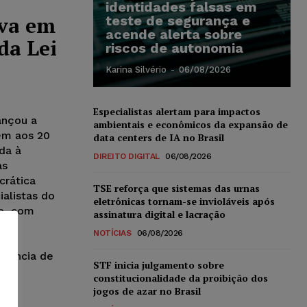
identidades falsas em
iva em
teste de segurança e
acende alerta sobre
da Lei
riscos de autonomia
Karina Silvério
-
06/08/2026
Especialistas alertam para impactos
ançou a
ambientais e econômicos da expansão de
em aos 20
data centers de IA no Brasil
da à
DIREITO DIGITAL
06/08/2026
as
crática
TSE reforça que sistemas das urnas
ialistas do
eletrônicas tornam-se invioláveis após
ia, com
assinatura digital e lacração
NOTÍCIAS
06/08/2026
cas
olência de
STF inicia julgamento sobre
constitucionalidade da proibição dos
jogos de azar no Brasil