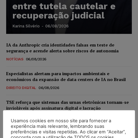
entre tutela cautelar e
recuperação judicial
Karina Silvério
-
06/08/2026
IA da Anthropic cria identidades falsas em teste de
segurança e acende alerta sobre riscos de autonomia
NOTÍCIAS
06/08/2026
Especialistas alertam para impactos ambientais e
econômicos da expansão de data centers de IA no Brasil
DIREITO DIGITAL
06/08/2026
TSE reforça que sistemas das urnas eletrônicas tornam-se
invioláveis após assinatura digital e lacração
NOTÍCIAS
06/08/2026
Usamos cookies em nosso site para fornecer a
experiência mais relevante, lembrando suas
STF inicia julgamento sobre constitucionalidade da
preferências e visitas repetidas. Ao clicar em “Aceitar”,
proibição dos jogos de azar no Brasil
concorda com a utilização de TODOS os cookies.