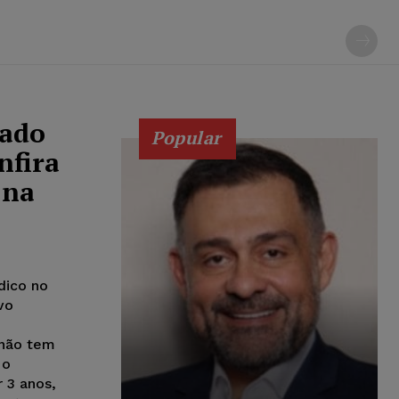
cado
Popular
nfira
 na
dico no
vo
 não tem
 o
r 3 anos,