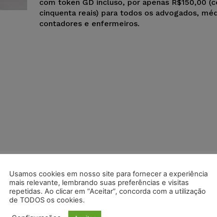
com token GD incluso, por apenas R$150,00 (c
cinquenta reais) para todos os advogados, méd
contadores e enfermeiros.
Usamos cookies em nosso site para fornecer a experiência
mais relevante, lembrando suas preferências e visitas
repetidas. Ao clicar em “Aceitar”, concorda com a utilização
de TODOS os cookies.