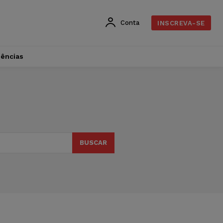
Conta
INSCREVA-SE
dências
BUSCAR