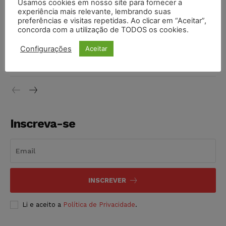
Usamos cookies em nosso site para fornecer a
Moraes contra senador Alessandro Vieira
experiência mais relevante, lembrando suas
NOTÍCIAS
05/08/2026
preferências e visitas repetidas. Ao clicar em “Aceitar”,
concorda com a utilização de TODOS os cookies.
Conselho Nacional de Justiça determina afastamento da
Configurações
Aceitar
juíza Gabriela Hardt por dois anos
NOTÍCIAS
05/08/2026
Inscreva-se
INSCREVER
Li e aceito a
Política de Privacidade
.