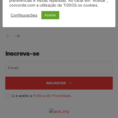
preferências e visitas repetidas. Ao clicar em “Aceitar”,
concorda com a utilização de TODOS os cookies.
Justiça do Trabalho mantém justa causa de empregado que
Configurações
Aceitar
vendia canetas emagrecedoras no local de trabalho
NOTÍCIAS
07/08/2026
Inscreva-se
INSCREVER
Li e aceito a
Política de Privacidade
.