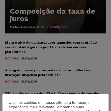
Composição da taxa de
juros
Carlos Henrique Abrão
-
07/08/2026
Meta é alvo de denúncia após anúncios com conteúdo
sexual infantil gerado por IA circularem em suas
plataformas
NOTÍCIAS
07/08/2026
Advogado preso por suspeita de matar o filho tem
inscrição suspensa pela OAB-TO
NOTÍCIAS
07/08/2026
STF amplia isenção de IBS e CBS na compra de veículos
novos para pessoas com deficiência e autistas de todos os
níveis
Usamos cookies em nosso site para fornecer a
experiência mais relevante, lembrando suas
DIREITO TRIBUTÁRIO
07/08/2026