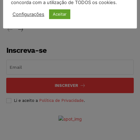
concorda com a utilização de TODOS os cookies.
proibição dos jogos de azar no Brasil
Configurações
Aceitar
NOTÍCIAS
06/08/2026
Inscreva-se
INSCREVER
Li e aceito a
Política de Privacidade
.