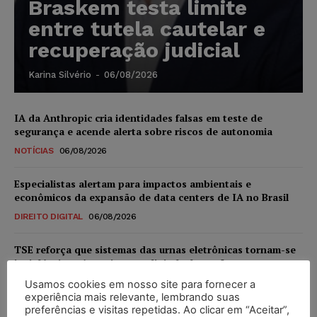
Braskem testa limite
entre tutela cautelar e
recuperação judicial
Karina Silvério
-
06/08/2026
IA da Anthropic cria identidades falsas em teste de
segurança e acende alerta sobre riscos de autonomia
NOTÍCIAS
06/08/2026
Especialistas alertam para impactos ambientais e
econômicos da expansão de data centers de IA no Brasil
DIREITO DIGITAL
06/08/2026
TSE reforça que sistemas das urnas eletrônicas tornam-se
invioláveis após assinatura digital e lacração
NOTÍCIAS
06/08/2026
Usamos cookies em nosso site para fornecer a
experiência mais relevante, lembrando suas
preferências e visitas repetidas. Ao clicar em “Aceitar”,
STF inicia julgamento sobre constitucionalidade da