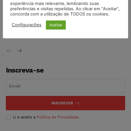
invioláveis após assinatura digital e lacração
experiência mais relevante, lembrando suas
preferências e visitas repetidas. Ao clicar em “Aceitar”,
NOTÍCIAS
06/08/2026
concorda com a utilização de TODOS os cookies.
STF inicia julgamento sobre constitucionalidade da
Configurações
Aceitar
proibição dos jogos de azar no Brasil
NOTÍCIAS
06/08/2026
Inscreva-se
INSCREVER
Li e aceito a
Política de Privacidade
.