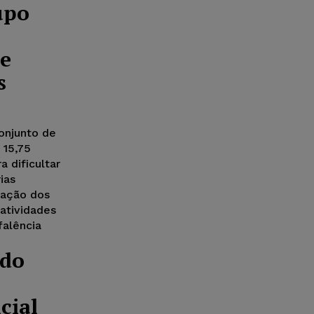
upo
 e
s
onjunto de
 15,75
a dificultar
ias
fação dos
 atividades
falência
 do
cial