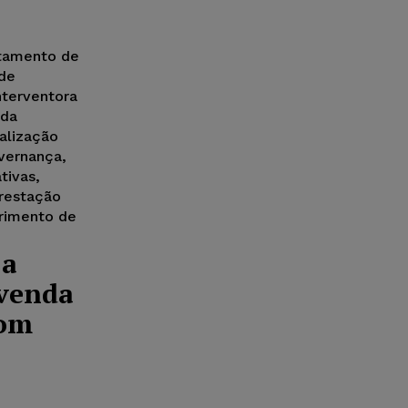
stamento de
 de
terventora
 da
alização
overnança,
tivas,
prestação
rimento de
 a
 venda
com