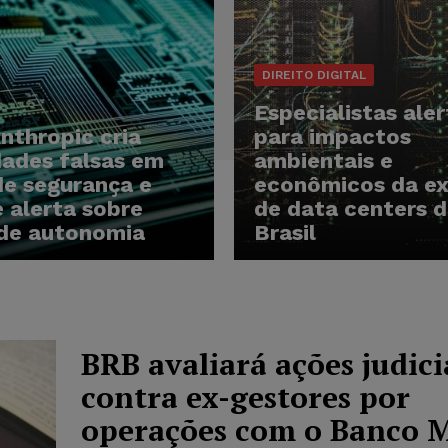
DIREITO DIGITAL
Especialistas ale
Anthropic cria
para impactos
dades falsas em
ambientais e
de segurança e
econômicos da e
 alerta sobre
de data centers d
 de autonomia
Brasil
BRB avaliará ações judici
contra ex-gestores por
operações com o Banco 