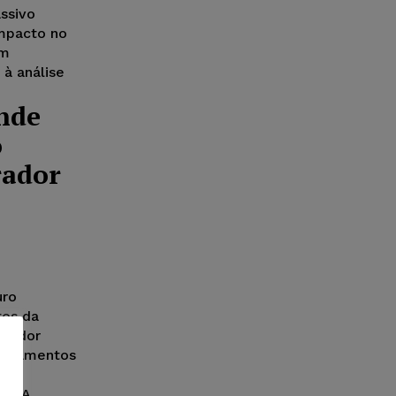
ssivo
impacto no
om
à análise
nde
o
rador
uro
tos da
trador
 pagamentos
vos
da. A