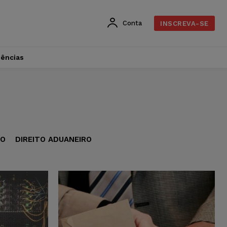
Conta
INSCREVA-SE
dências
VO
DIREITO ADUANEIRO