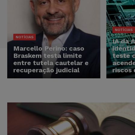
NOTÍCIAS
NOTÍCIAS
IA da 
Marcello Perino: caso
identi
Braskem testa limite
teste 
entre tutela cautelar e
acende
recuperação judicial
riscos