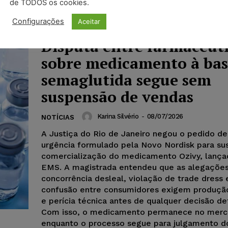
de TODOS os cookies.
decisão foi motivada por indícios de irregulari
condução do processo, que serão objeto de a
Configurações
Aceitar
pela Corregedoria do CNJ.
Disputa entre farmacêut
sobre medicamento à bas
semaglutida segue sem
suspensão de vendas
Karina Silvério
-
08/07/2026
NOTÍCIAS
A Justiça do Rio de Janeiro negou o pedido de
urgência formulado pela Novo Nordisk para su
comercialização do medicamento Ozivy, lança
EMS. A magistrada entendeu que as alegaçõe
concorrência desleal, violação de trade dress 
confusão entre consumidores exigem produçã
e perícia técnica antes de qualquer decisão def
Com isso, o medicamento permanece no mer
enquanto o processo segue para julgamento d