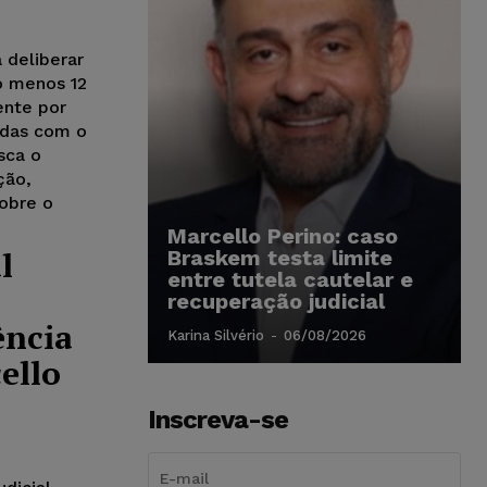
 deliberar
o menos 12
ente por
adas com o
sca o
ção,
sobre o
Marcello Perino: caso
l
Braskem testa limite
entre tutela cautelar e
recuperação judicial
ência
Karina Silvério
-
06/08/2026
ello
Inscreva-se