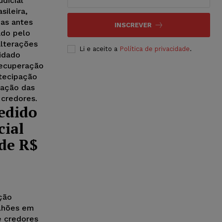
dicial
sileira,
as antes
INSCREVER
ado pelo
alterações
Li e aceito a
Política de privacidade
.
lidado
recuperação
ntecipação
vação das
credores.
edido
cial
 de R$
ção
ilhões em
e credores