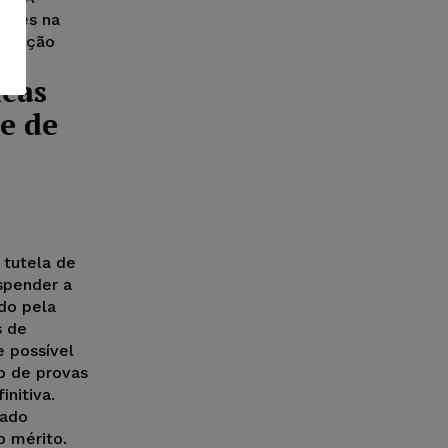
dades na
puração
icas
e de
 tutela de
spender a
do pela
s de
e possível
o de provas
initiva.
cado
o mérito.