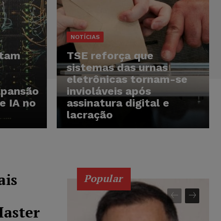
NOTÍCIAS
rtam
TSE reforça que
sistemas das urnas
eletrônicas tornam-se
xpansão
invioláveis após
e IA no
assinatura digital e
lacração
ais
Popular
Master