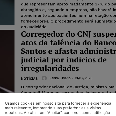
que representam aproximadamente 37% do pa
abrangido e, segundo a empresa, não haverá 
atendimento aos pacientes nem na relação c
fornecedores. O procedimento será submetido 
do Judiciário.
Corregedor do CNJ suspe
atos da falência do Banc
Santos e afasta administ
judicial por indícios de
irregularidades
Karina Silvério
-
13/07/2026
NOTÍCIAS
O corregedor nacional de Justiça, ministro Ma
Campbell Marques, suspendeu liminarmente a
falência do Banco Santos, afastando o adminis
Usamos cookies em nosso site para fornecer a experiência
judicial, interrompendo a venda de bens e os
mais relevante, lembrando suas preferências e visitas
a credores e determinando a nomeação de no
repetidas. Ao clicar em “Aceitar”, concorda com a utilização
responsáveis pela administração da massa fali