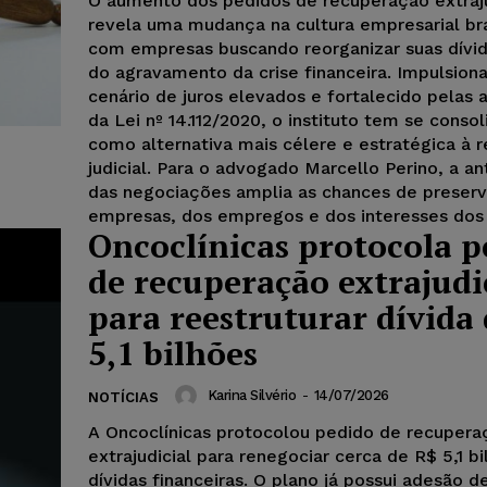
O aumento dos pedidos de recuperação extraju
revela uma mudança na cultura empresarial bra
com empresas buscando reorganizar suas dívid
do agravamento da crise financeira. Impulsion
cenário de juros elevados e fortalecido pelas 
da Lei nº 14.112/2020, o instituto tem se conso
como alternativa mais célere e estratégica à 
judicial. Para o advogado Marcello Perino, a a
das negociações amplia as chances de preser
empresas, dos empregos e dos interesses dos 
Oncoclínicas protocola p
de recuperação extrajudi
para reestruturar dívida
5,1 bilhões
Karina Silvério
-
14/07/2026
NOTÍCIAS
A Oncoclínicas protocolou pedido de recupera
extrajudicial para renegociar cerca de R$ 5,1 b
dívidas financeiras. O plano já possui adesão d