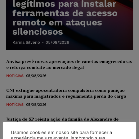
legítimos para instalar
ferramentas de acesso
remoto em ataques
silenciosos
Karina Silvério
-
05/08/2026
Anvisa prevê novas aprovações de canetas emagrecedoras
e reforça combate ao mercado ilegal
NOTÍCIAS
05/08/2026
CNJ extingue aposentadoria compulsória como punição
máxima para magistrados e regulamenta perda do cargo
NOTÍCIAS
05/08/2026
Justiça de SP rejeita ação da família de Alexandre de
Moraes contra senador Alessandro Vieira
Usamos cookies em nosso site para fornecer a
NOTÍCIAS
05/08/2026
experiência mais relevante, lembrando suas