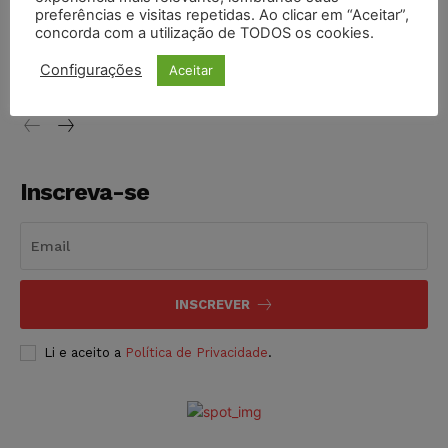
preferências e visitas repetidas. Ao clicar em “Aceitar”,
Conselho Nacional de Justiça determina afastamento da
concorda com a utilização de TODOS os cookies.
juíza Gabriela Hardt por dois anos
Configurações
Aceitar
NOTÍCIAS
05/08/2026
Inscreva-se
INSCREVER
Li e aceito a
Política de Privacidade
.