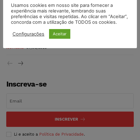
Justiça do Trabalho mantém justa causa de empregado que
Usamos cookies em nosso site para fornecer a
vendia canetas emagrecedoras no local de trabalho
experiência mais relevante, lembrando suas
preferências e visitas repetidas. Ao clicar em “Aceitar”,
NOTÍCIAS
07/08/2026
concorda com a utilização de TODOS os cookies.
Justiça de SP decreta prisão de suspeito investigado na
Configurações
Aceitar
morte de advogado
NOTÍCIAS
07/08/2026
Inscreva-se
INSCREVER
Li e aceito a
Política de Privacidade
.