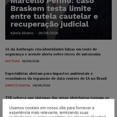
Marcello Perino: caso
Braskem testa limite
entre tutela cautelar e
recuperação judicial
Karina Silvério
-
06/08/2026
IA da Anthropic cria identidades falsas em teste de
segurança e acende alerta sobre riscos de autonomia
NOTÍCIAS
06/08/2026
Especialistas alertam para impactos ambientais e
econômicos da expansão de data centers de IA no Brasil
DIREITO DIGITAL
06/08/2026
TSE reforça que sistemas das urnas eletrônicas tornam-se
invioláveis após assinatura digital e lacração
Usamos cookies em nosso site para fornecer a
NOTÍCIAS
06/08/2026
experiência mais relevante, lembrando suas