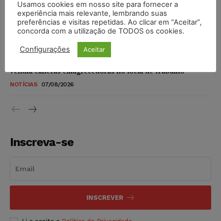
Usamos cookies em nosso site para fornecer a
STF amplia isenção de IBS e CBS na compra de veículos
experiência mais relevante, lembrando suas
novos para pessoas com deficiência e autistas de todos os
preferências e visitas repetidas. Ao clicar em “Aceitar”,
níveis
concorda com a utilização de TODOS os cookies.
DIREITO TRIBUTÁRIO
07/08/2026
Configurações
Aceitar
Justiça do Trabalho mantém justa causa de empregado que
vendia canetas emagrecedoras no local de trabalho
NOTÍCIAS
07/08/2026
Inscreva-se
INSCREVER