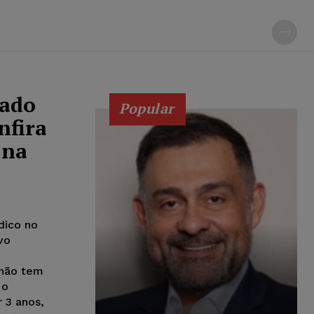
cado
Popular
nfira
 na
dico no
vo
 não tem
 o
r 3 anos,