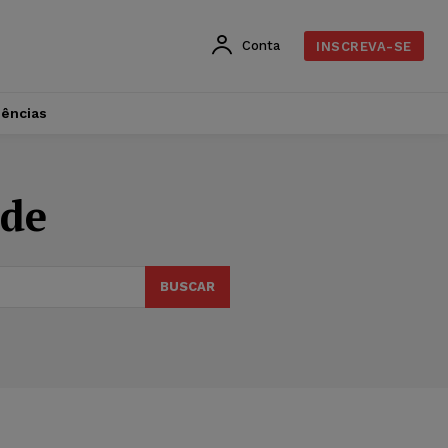
Conta
INSCREVA-SE
dências
de
BUSCAR