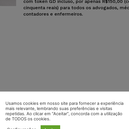
com token GD incluso, por apenas R$150,00 (c
cinquenta reais) para todos os advogados, méd
contadores e enfermeiros.
Usamos cookies em nosso site para fornecer a experiência
mais relevante, lembrando suas preferências e visitas
repetidas. Ao clicar em “Aceitar”, concorda com a utilização
de TODOS os cookies.